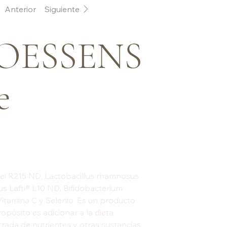
Anterior
Siguiente
OESSENS
e
sei R215 ND, Lactobacillus rhamnosus
us Lafti® L10 ND, Bifidobacterium
 Vitamina C y Selenio. Es un producto
opósito es adicionar a la dieta
rada de nutrientes y otras sustancias