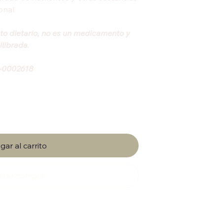
onal.
to dietario, no es un medicamento y
ilibrada.
2-0002618
gar al carrito
lizar compra