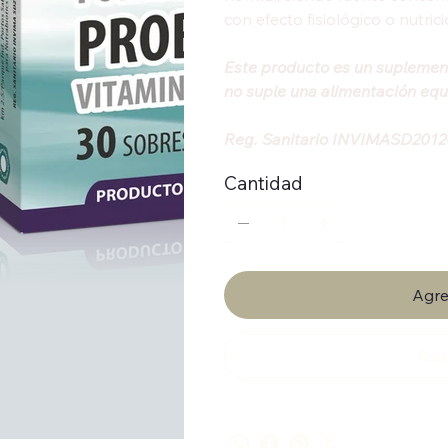
con efecto fisiológico o nutrici
Este producto es un suplemen
no suple una alimentación equ
Reg. Sanitario INVIMASD201
Cantidad
Agre
Rea