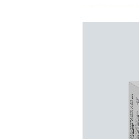
Inicio
>
PROBIOESSENS x