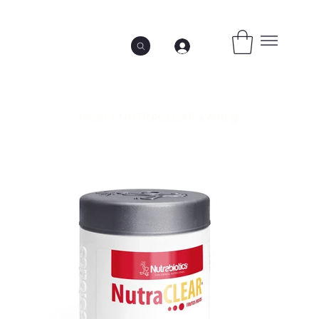
Inicio
>
NUTRACLEAR x 690 g