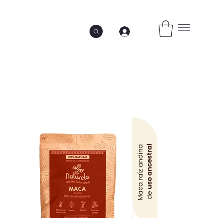
Inicio
>
Maca Polvo x100gr