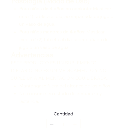
Posología (Modo de Uso)
Para niños de 4 años en adelante:
Masticar
una (1) tableta al día, acompañada de jugo o
un vaso de agua.
Para niños menores de 4 años:
Masticar
media (1/2) tableta al día, acompañada de
jugo o un vaso de agua.
Advertencias
ESTE PRODUCTO ES UN SUPLEMENTO
DIETARIO, NO ES UN MEDICAMENTO Y NO
SUPLE UNA ALIMENTACIÓN EQUILIBRADA.
Manténgase fuera del alcance de los niños.
No consumir en estado de embarazo y
lactancia.
Cantidad