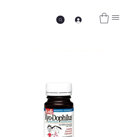
Inicio
>
Kyodophillus Kids x60tab