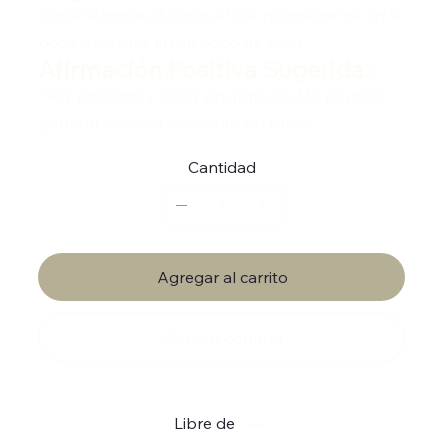
Tomar 4 gotas, 4 veces al día, directamente en la
boca o diluidas en un poco de agua.
Afirmación Positiva Sugerida:
"Soy paciente y estoy en armonía. Me permito
disfrutar de cada momento sin prisas."
Cantidad
Agregar al carrito
Realizar compra
Libre de