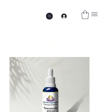
Inicio
>
EYACULACION PRECOZ - Esencia Floral 30ml