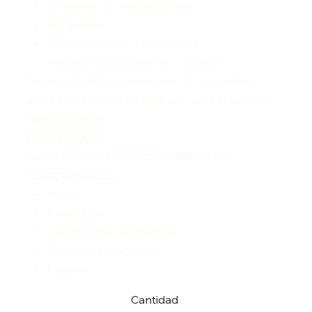
Síndrome de mala absorción
Indigestión
Diarreas (virales o infecciosas)
Intolerancia a proteínas y lácteos
Además, facilita la asimilación de alimentos y
actúa como un antiinflamatorio para el sistema
gastrointestinal.
Dosificación:
Tomar
una (1) cápsula, tres veces al día
.
Componentes:
Inulina
Bromelaína
Lactobacillus acidophilus
Fructo-oligosacáridos
Papaína
Cantidad