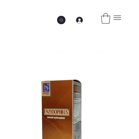
Inicio
>
Enzydophilus x 50 caps