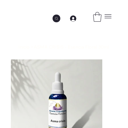
Inicio
>
ASMA CRISIS - Esencia Floral 30ml