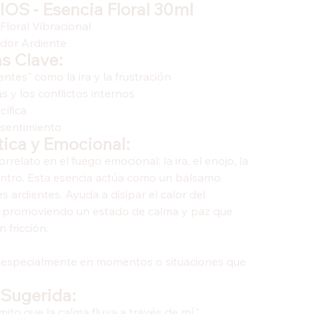
S - Esencia Floral 30ml
loral Vibracional
ador Ardiente
s Clave:
entes" como la ira y la frustración
 y los conflictos internos
cífica
resentimiento
ica y Emocional:
orrelato en el fuego emocional: la ira, el enojo, la
entro. Esta esencia actúa como un bálsamo
 ardientes. Ayuda a disipar el calor del
ión, promoviendo un estado de calma y paz que
 fricción.
a, especialmente en momentos o situaciones que
 Sugerida:
ermito que la calma fluya a través de mí."