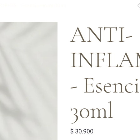
IOS - Esencia Floral 30ml
ANTI-
INFL
- Esenci
30ml
Precio
$ 30.900