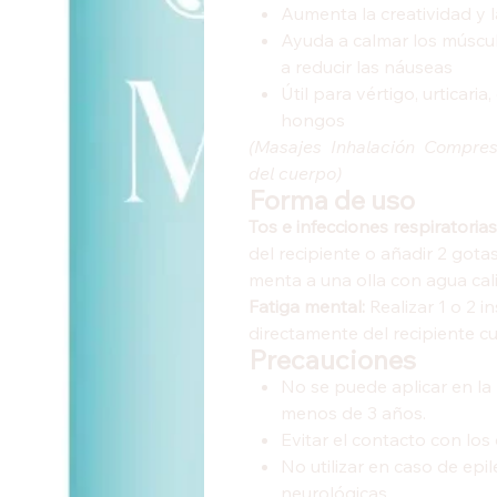
Aumenta la creatividad y l
Ayuda a calmar los múscul
a reducir las náuseas
Útil para vértigo, urticari
hongos
(Masajes  Inhalación  Compre
del cuerpo)
Forma de uso
Tos e infecciones respiratorias
del recipiente o añadir 2 gota
menta a una olla con agua cal
Fatiga mental:
Realizar 1 o 2 
directamente del recipiente c
Precauciones
No se puede aplicar en la
menos de 3 años.
Evitar el contacto con los
No utilizar en caso de ep
neurológicas.