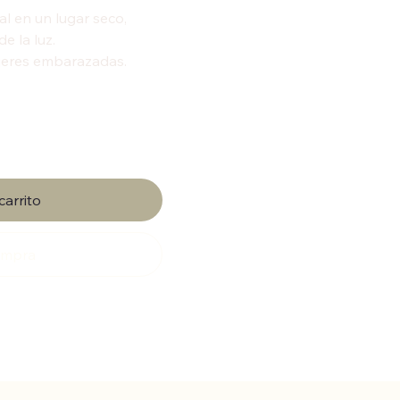
al en un lugar seco,
e la luz.
ujeres embarazadas.
carrito
compra