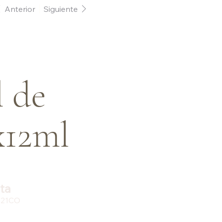
Anterior
Siguiente
l de
x12ml
ta
21CO