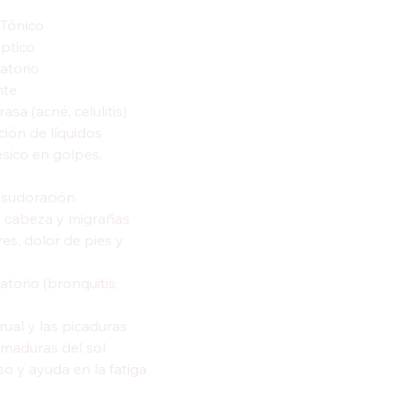
 Tónico
ptico
atorio
nte
sa (acné, celulitis)
ción de líquidos
ésico en golpes,
a sudoración
e cabeza y migrañas
es, dolor de pies y
atorio (bronquitis,
rual y las picaduras
emaduras del sol
so y ayuda en la fatiga