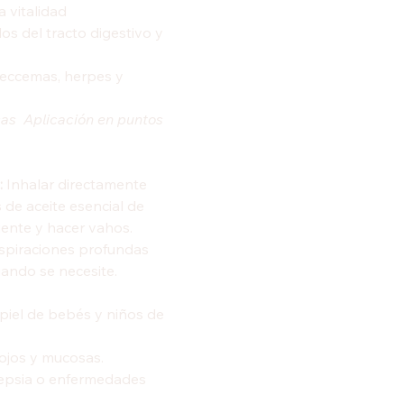
a vitalidad
os del tracto digestivo y
a, eccemas, herpes y
sas  Aplicación en puntos
:
Inhalar directamente
s de aceite esencial de
iente y hacer vahos.
inspiraciones profundas
uando se necesite.
 piel de bebés y niños de
 ojos y mucosas.
ilepsia o enfermedades