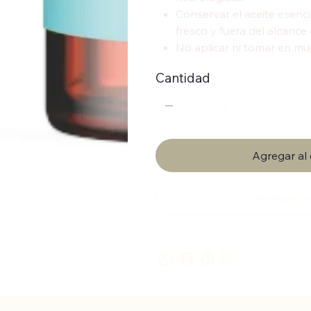
Conservar el aceite esenci
fresco y fuera del alcance d
No aplicar ni tomar en m
Cantidad
Agregar al 
Realizar 