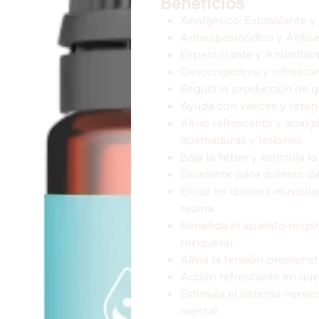
Beneficios
Analgésico, Estimulante y
Antiespasmódico y Antisé
Expectorante y Antiinflam
Descongestivo y refresca
Regula la producción de gra
Ayuda con várices y reten
Alivio refrescante y analg
quemaduras y lesiones
Baja la fiebre y estimula l
Excelente para dolores d
Eficaz en dolores muscular
reuma
Beneficia el aparato respir
ronquera)
Alivia la tensión premenst
Acción refrescante en qu
Estimula el sistema nervio
mental