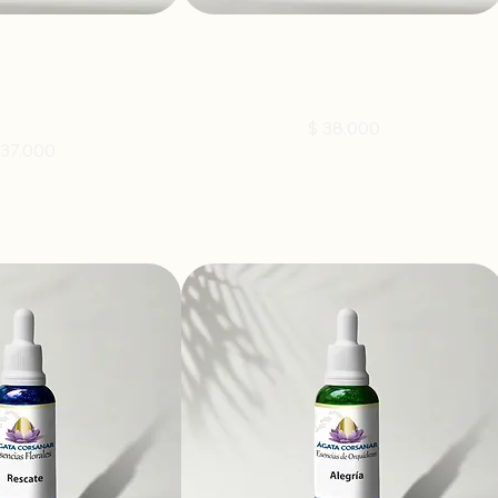
LOS - Homeopático
AVENA SATIVA - Homeopático 30ml
30 g
Precio
$ 38.000
ecio
 37.000