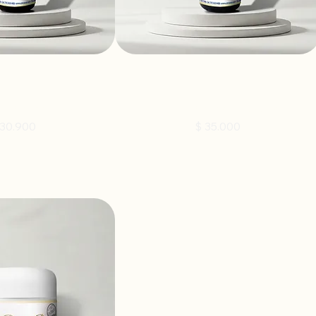
 Esencia Floral
ALEGRÍA - Esencia Orquidea 30ml
ecio
Precio
 30.900
$ 35.000