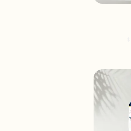
30.900 COP
38.000 COP
DIARREA GLOBU
Pr
$