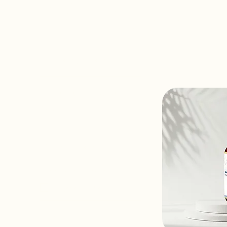
Variad
Explorar por
Todos los productos
Sale
Filtrar por
Tipo de producto
Ágata Corsanar
Precio