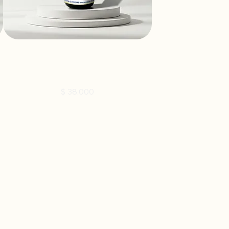
ANALGESIA - Homeopático 30ml
Precio
$ 38.000