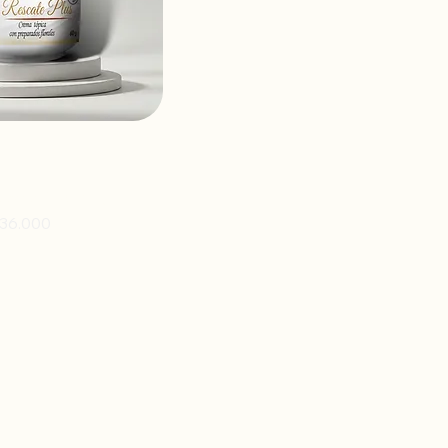
cate Plus 60g
ecio
 36.000