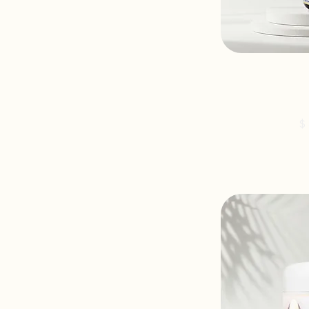
RESCATE -
Pr
$