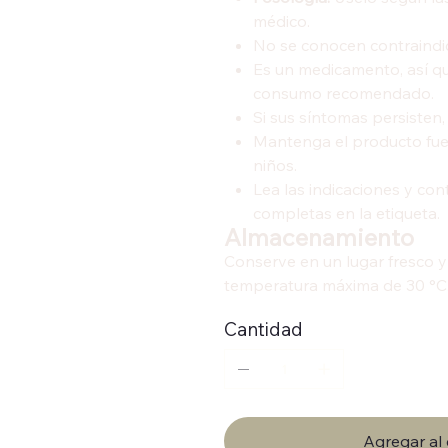
médico.
No se conocen contraindi
Es un medicamento, así q
consumo recomendado.
Si sus síntomas persisten,
Mantenga el producto fuer
niños.
Lea las indicaciones y con
completas en la etiqueta.
Almacenamiento
Conserve en un lugar fresco y
temperatura máxima de 30 °C
Cantidad
Agregar al 