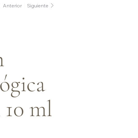
Anterior
Siguiente
-
n
ógica
x 10 ml