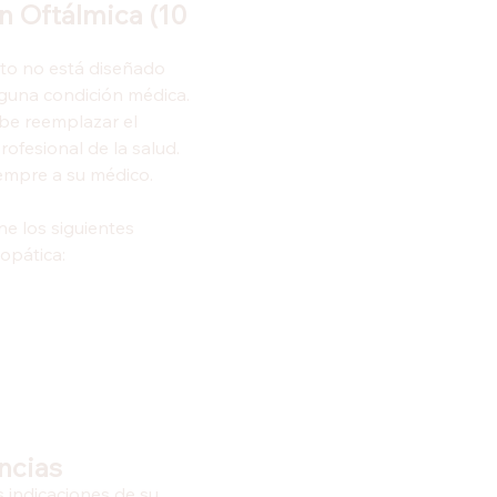
ón Oftálmica (10
to no está diseñado
nguna condición médica.
ebe reemplazar el
ofesional de la salud.
iempre a su médico.
ne los siguientes
opática:
ncias
 indicaciones de su