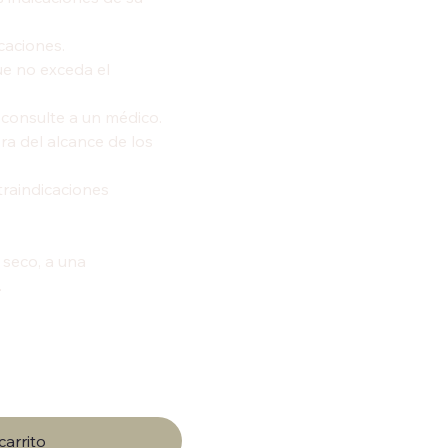
caciones.
ue no exceda el
 consulte a un médico.
a del alcance de los
traindicaciones
 seco, a una
.
carrito