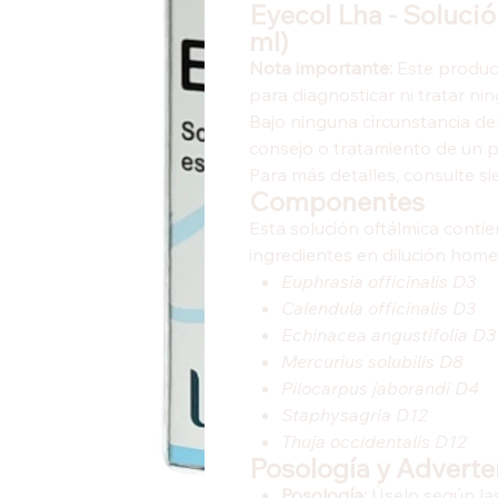
Eyecol Lha - Soluci
ml)
Nota importante:
Este produc
para diagnosticar ni tratar ni
Bajo ninguna circunstancia d
consejo o tratamiento de un pr
Para más detalles, consulte s
Componentes
Esta solución oftálmica contie
ingredientes en dilución home
Euphrasia officinalis D3
Calendula officinalis D3
Echinacea angustifolia D3
Mercurius solubilis D8
Pilocarpus jaborandi D4
Staphysagria D12
Thuja occidentalis D12
Posología y Adverte
Posología:
Úselo según las