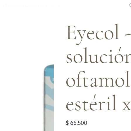
 oftamológica estéril x 10 ml
Eyecol 
solució
oftamol
estéril 
Precio
$ 66.500