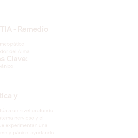
IA - Remedio
meopático
ador del Alma
s Clave:
pánico
ica y
úa a un nivel profundo
istema nervioso y el
que experimentan una
smo y pánico, ayudando