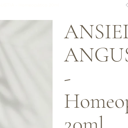
STIA - Homeopático 20ml
ANSIE
ANGU
-
Homeop
20ml