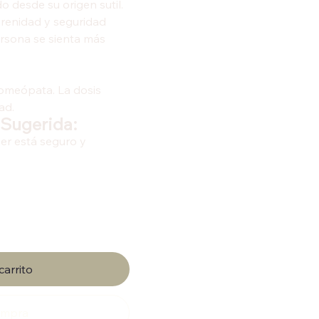
do desde su origen sutil.
renidad y seguridad
ersona se sienta más
omeópata. La dosis
ad.
 Sugerida:
ser está seguro y
carrito
compra