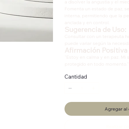
a disolver la angustia y el mie
Fomenta un estado de paz, se
interna, permitiendo que la p
anclada y en control.
Sugerencia de Uso:
Consultar con un terapeuta h
puede variar según la necesid
Afirmación Positiva
"Estoy en calma y en paz. Mi 
protegido en todo momento."
Cantidad
Agregar al 
Realizar 