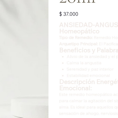
Precio
$ 37.000
ANSIEDAD-ANGUST
Homeopático
Tipo de Remedio:
Remedio Ho
Arquetipo Principal:
El Pacific
Beneficios y Palabra
Alivio de la ansiedad y el 
Calma la angustia
Serenidad y paz interior
Estabilidad emocional
Descripción Energét
Emocional:
Este remedio homeopático act
para calmar la agitación del s
alma. Es ideal para aquellos 
sensación de ahogo, nerviosi