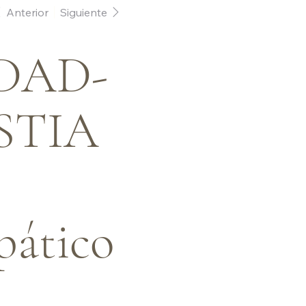
Anterior
Siguiente
DAD-
STIA
ático